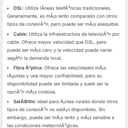
DSL:
Utiliza lÃ­neas telefÃ³nicas tradicionales.
Generalmente, es mÃ¡s lento comparado con otros
tipos de conexiÃ³n, pero puede ser mÃ¡s asequible.
Cable:
Utiliza la infraestructura de televisiÃ³n por
cable. Ofrece mayor velocidad que DSL, pero
puede ser mÃ¡s caro y la velocidad puede variar
segÃºn la demanda local.
Fibra Ã“ptica:
Ofrece las velocidades mÃ¡s
rÃ¡pidas y una mayor confiabilidad, pero su
disponibilidad puede ser limitada y suele ser la
opciÃ³n mÃ¡s costosa.
SatÃ©lite:
Ideal para Ã¡reas rurales donde otros
tipos de conexiÃ³n no estÃ¡n disponibles. Sin
embargo, puede ser mÃ¡s lento y mÃ¡s sensible a
las condiciones meteorolÃ³gicas.