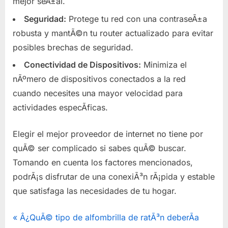
mejor seÃ±al.
Seguridad:
Protege tu red con una contraseÃ±a
robusta y mantÃ©n tu router actualizado para evitar
posibles brechas de seguridad.
Conectividad de Dispositivos:
Minimiza el
nÃºmero de dispositivos conectados a la red
cuando necesites una mayor velocidad para
actividades especÃ­ficas.
Elegir el mejor proveedor de internet no tiene por
quÃ© ser complicado si sabes quÃ© buscar.
Tomando en cuenta los factores mencionados,
podrÃ¡s disfrutar de una conexiÃ³n rÃ¡pida y estable
que satisfaga las necesidades de tu hogar.
Navegación
P
Â¿QuÃ© tipo de alfombrilla de ratÃ³n deberÃ­a