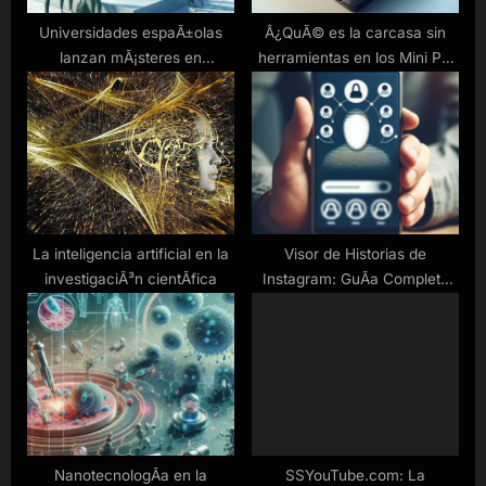
:
Universidades espaÃ±olas
Â¿QuÃ© es la carcasa sin
lanzan mÃ¡steres en
herramientas en los Mini PC
ciberseguridad aplicada a
Sapphire Edge AI?
salud
La inteligencia artificial en la
Visor de Historias de
investigaciÃ³n cientÃ­fica
Instagram: GuÃ­a Completa
para Ver Stories de Forma
AnÃ³nima
NanotecnologÃ­a en la
SSYouTube.com: La