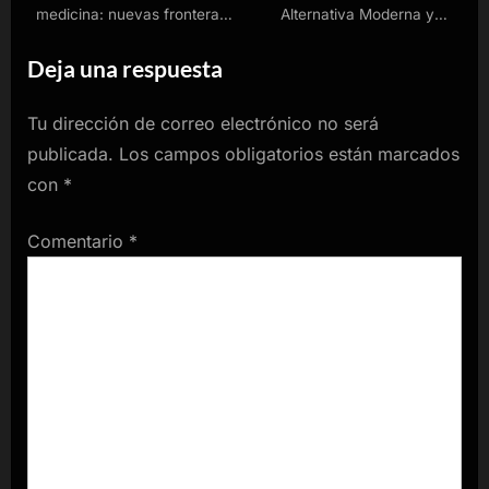
medicina: nuevas fronteras
Alternativa Moderna y
en el tratamiento de
Eficiente a SaveFrom para
Deja una respuesta
enfermedades
Descargar Videos
Tu dirección de correo electrónico no será
publicada.
Los campos obligatorios están marcados
con
*
Comentario
*