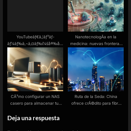
YouTubeãƒ€ã‚¦ãƒ³ãƒ­
NanotecnologÃ­a en la
ãƒ¼ãƒ‰ã‚¬ã‚¤ãƒ‰ï¼šå®‰å…
medicina: nuevas fronteras
¨ã§ç°¡å˜ãªå‹•ç”»ä¿å­˜æ–
en el tratamiento de
¹æ³•
enfermedades
CÃ³mo configurar un NAS
Ruta de la Seda: China
casero para almacenar tus
ofrece crÃ©dito para fibra
archivos en red
Ã³ptica e IA en Colombia
Deja una respuesta