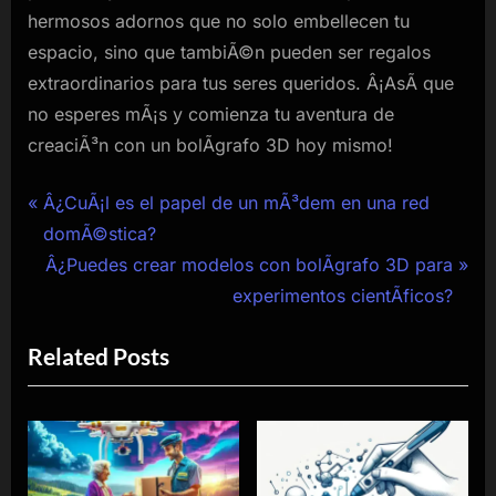
hermosos adornos que no solo embellecen tu
espacio, sino que tambiÃ©n pueden ser regalos
extraordinarios para tus seres queridos. Â¡AsÃ­ que
no esperes mÃ¡s y comienza tu aventura de
creaciÃ³n con un bolÃ­grafo 3D hoy mismo!
Navegación
P
Â¿CuÃ¡l es el papel de un mÃ³dem en una red
r
domÃ©stica?
de
e
N
Â¿Puedes crear modelos con bolÃ­grafo 3D para
entradas
v
e
experimentos cientÃ­ficos?
i
x
Related Posts
o
t
u
P
s
o
P
s
o
t