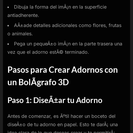
Dibuja la forma del imÃ¡n en la superficie
antiadherente.
AÃ±ade detalles adicionales como flores, frutas
o animales.
Pega un pequeÃ±o imÃ¡n en la parte trasera una
vez que el adorno estÃ© terminado.
Pasos para Crear Adornos con
un BolÃ­grafo 3D
Paso 1: DiseÃ±ar tu Adorno
Antes de comenzar, es Ãºtil hacer un boceto del
diseÃ±o de tu adorno en papel. Esto te darÃ¡ una
idea clara de lo que deseas crear y te permitirÃ¡