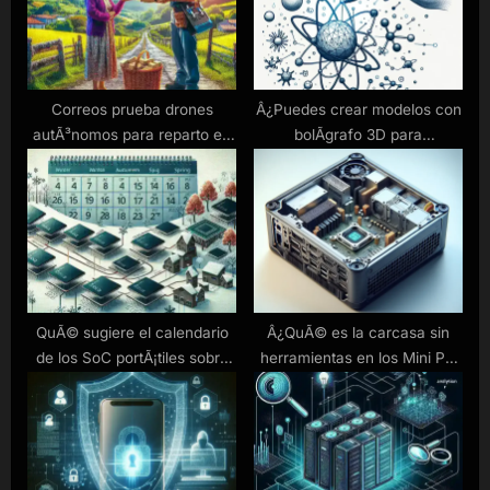
s
:
t
:
Correos prueba drones
Â¿Puedes crear modelos con
autÃ³nomos para reparto en
bolÃ­grafo 3D para
zonas rurales de Galicia
experimentos cientÃ­ficos?
QuÃ© sugiere el calendario
Â¿QuÃ© es la carcasa sin
de los SoC portÃ¡tiles sobre
herramientas en los Mini PC
los lanzamientos del 4.Âº
Sapphire Edge AI?
trimestre de 2025 al 1.Âº
trimestre de 2026