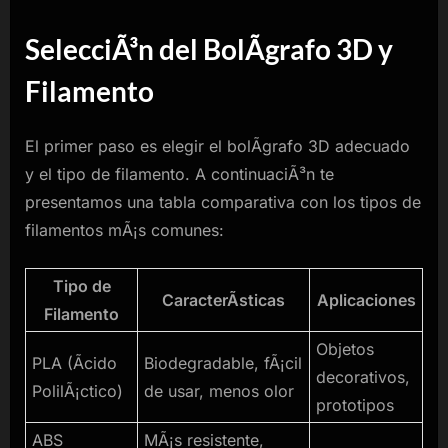
SelecciÃ³n del BolÃ­grafo 3D y
Filamento
El primer paso es elegir el bolÃ­grafo 3D adecuado
y el tipo de filamento. A continuaciÃ³n te
presentamos una tabla comparativa con los tipos de
filamentos mÃ¡s comunes:
Tipo de
CaracterÃ­sticas
Aplicaciones
Filamento
Objetos
PLA (Ãcido
Biodegradable, fÃ¡cil
decorativos,
PolilÃ¡ctico)
de usar, menos olor
prototipos
ABS
MÃ¡s resistente,